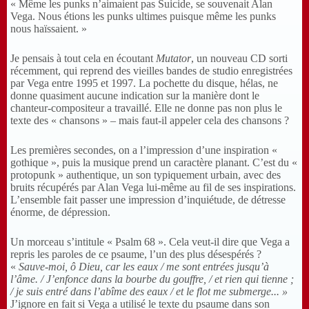
« Même les punks n’aimaient pas Suicide, se souvenait Alan
Vega. Nous étions les punks ultimes puisque même les punks
nous haïssaient. »
Je pensais à tout cela en écoutant
Mutator
, un nouveau CD sorti
récemment, qui reprend des vieilles bandes de studio enregistrées
par Vega entre 1995 et 1997. La pochette du disque, hélas, ne
donne quasiment aucune indication sur la manière dont le
chanteur-compositeur a travaillé. Elle ne donne pas non plus le
texte des « chansons » ‒ mais faut-il appeler cela des chansons ?
Les premières secondes, on a l’impression d’une inspiration «
gothique », puis la musique prend un caractère planant. C’est du «
protopunk » authentique, un son typiquement urbain, avec des
bruits récupérés par Alan Vega lui-même au fil de ses inspirations.
L’ensemble fait passer une impression d’inquiétude, de détresse
énorme, de dépression.
Un morceau s’intitule « Psalm 68 ». Cela veut-il dire que Vega a
repris les paroles de ce psaume, l’un des plus désespérés ?
«
Sauve-moi, ô Dieu, car les eaux / me sont entrées jusqu’à
l’âme. / J’enfonce dans la bourbe du gouffre, / et rien qui tienne ;
/ je suis entré dans l’abîme des eaux / et le flot me submerge... »
J’ignore en fait si Vega a utilisé le texte du psaume dans son