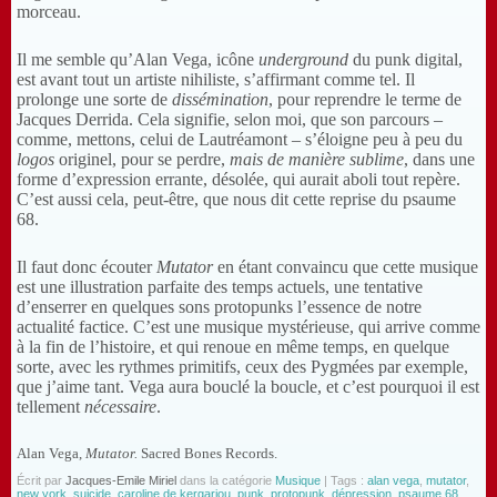
morceau.
Il me semble qu’Alan Vega, icône
underground
du punk digital,
est avant tout un artiste nihiliste, s’affirmant comme tel. Il
prolonge une sorte de
dissémination
, pour reprendre le terme de
Jacques Derrida. Cela signifie, selon moi, que son parcours ‒
comme, mettons, celui de Lautréamont ‒ s’éloigne peu à peu du
logos
originel, pour se perdre,
mais de manière sublime
, dans une
forme d’expression errante, désolée, qui aurait aboli tout repère.
C’est aussi cela, peut-être, que nous dit cette reprise du psaume
68.
Il faut donc écouter
Mutator
en étant convaincu que cette musique
est une illustration parfaite des temps actuels, une tentative
d’enserrer en quelques sons protopunks l’essence de notre
actualité factice. C’est une musique mystérieuse, qui arrive comme
à la fin de l’histoire, et qui renoue en même temps, en quelque
sorte, avec les rythmes primitifs, ceux des Pygmées par exemple,
que j’aime tant. Vega aura bouclé la boucle, et c’est pourquoi il est
tellement
nécessaire
.
Alan Vega,
Mutator.
Sacred Bones Records.
Écrit par
Jacques-Emile Miriel
dans la catégorie
Musique
| Tags :
alan vega
,
mutator
,
new york
,
suicide
,
caroline de kergariou
,
punk
,
protopunk
,
dépression
,
psaume 68
,